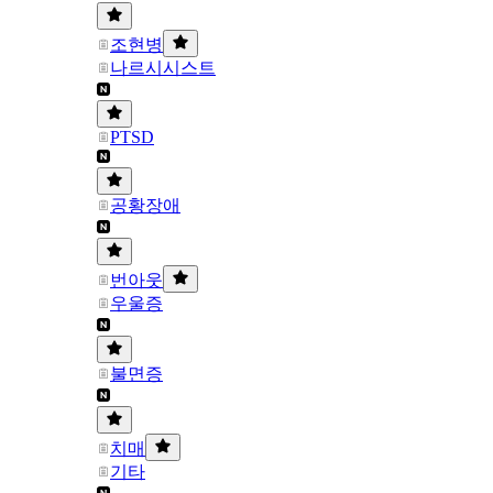
조현병
나르시시스트
PTSD
공황장애
번아웃
우울증
불면증
치매
기타