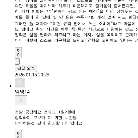
이건 낭비를 싫어해서라기보다, 스스로를 지키려는 기준이 엄격해
다만 효율을 따지느라 하루가 피곤해지고 즐거움이 줄어든다면, 
한 가지 방법은 **‘편하게 써도 되는 예산’을 미리 정해두는 것
예를 들어 한 달에 몇 만 원은 쿠폰·적립 계산 없이 써도 괜찮은
그러면 쓸 때마다 “이건 규칙 안에서 쓰는 소비야”라고 마음이 
또 앱테크 확인 시간을 하루 중 특정 시간으로 제한하는 것도 생
절약은 삶을 편하게 해주려고 하는 거지, 삶을 옥죄려고 존재하는
0
답글 쓰기
2026.01.15 20:25
익명14
정말 공감해요 앱테크 1원2원에

집착하며 그보다 더 귀한 시간을

낭비하는것 같아 한심할때가 있어요
0