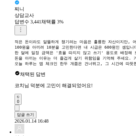
찌니
상담교사
답변수 3,441
채택률 3%
적은 돈이라도 알뜰하게 챙기려는 마음은 훌륭한 자산이지만, 어
100원을 아끼려 10분을 고민한다면 내 시급은 600원인 셈입
​한 달에 일정 금액은 '효율 따지지 않고 쓰기' 용도로 배정해
​돈을 아끼는 이유는 더 즐겁게 살기 위함임을 기억해 주세요. 
​오늘 하루는 앱 체크인 한두 개쯤은 건너뛰고, 그 시간에 따뜻
채택된 답변
코치님 덕분에 고민이 해결되었어요!
0
답글 쓰기
2026.01.14 16:48