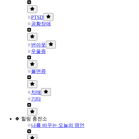
PTSD
공황장애
번아웃
우울증
불면증
치매
기타
🍀 힐링 충전소
나를 바꾸는 오늘의 명언