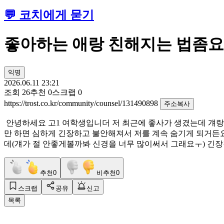
💬 코치에게 묻기
좋아하는 애랑 친해지는 법좀요ㅛ
익명
2026.06.11 23:21
조회
26
추천
0
스크랩
0
https://trost.co.kr/community/counsel/131490898
주소복사
안녕하세요 고1 여학생입니더 저 최근에 좋사가 생겼는데 걔랑
만 하면 심하게 긴장하고 불안해져서 저를 계속 숨기게 되거든요
데(걔가 절 안좋게볼까봐 신경을 너무 많이써서 그래요ㅜ) 긴장
추천
0
비추천
0
스크랩
공유
신고
목록