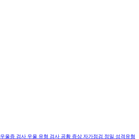
 우울증 검사
우울 유형 검사
공황 증상 자가점검
정밀 성격유형