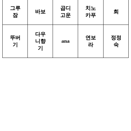
그루
곱디
치노
바보
희
잠
고운
카푸
다우
뚜버
연보
정정
ana
니향
기
라
숙
기