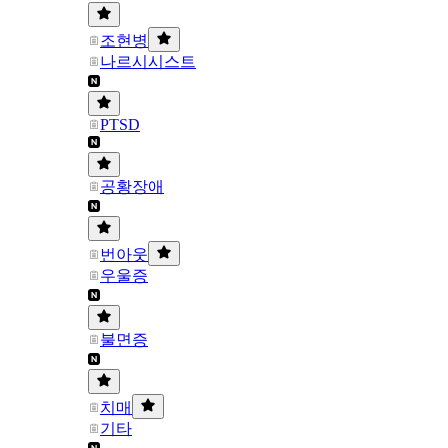
조현병
나르시시스트
PTSD
공황장애
번아웃
우울증
불면증
치매
기타