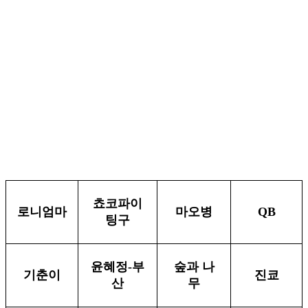
쵸코파이
로니엄마
마오병
QB
팅구
윤혜정-부
숲과 나
기춘이
진쿄
산
무