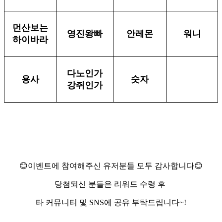
먼산보는
영진왕빠
안레몬
워니
하이바라
다노인가
용사
숫자
강쥐인가
😊이벤트에 참여해주신 유저분들 모두 감사합니다😊
당첨되신 분들은 리워드 수령 후
타 커뮤니티 및 SNS에 공유 부탁드립니다~!