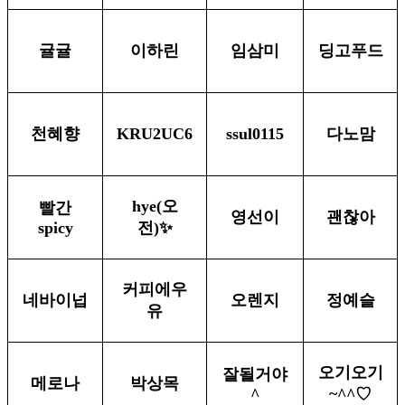
귤귤
이하린
임삼미
딩고푸드
천혜향
KRU2UC6
ssul0115
다노맘
hye(오
빨간
영선이
괜찮아
spicy
전)✨️
커피에우
네바이넙
오렌지
정예슬
유
오기오기
잘될거야
메로나
박상목
^
~^^♡