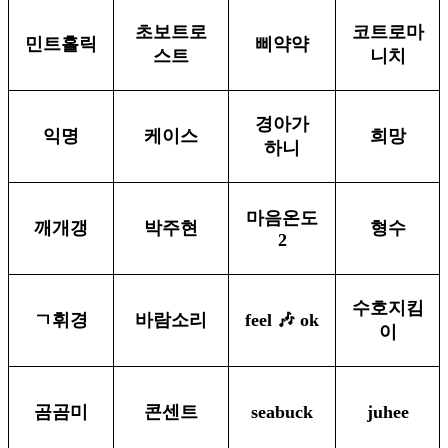
초보트로
코트로마
민트홀릭
삐약약
스트
니치
경아가
익명
케이스
희망
하니
마음온도
깨개갱
박주현
형수
2
수호지킴
ㄱ휘경
바람소리
feel 🎶 ok
이
곰곰미
콘센트
seabuck
juhee