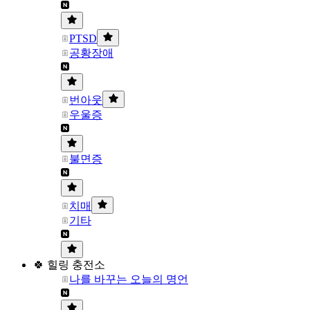
PTSD
공황장애
번아웃
우울증
불면증
치매
기타
🍀 힐링 충전소
나를 바꾸는 오늘의 명언