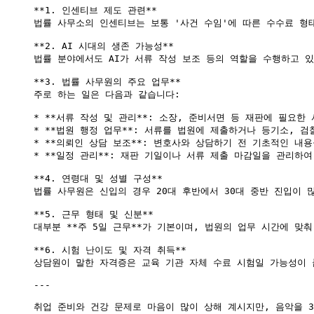
**1. 인센티브 제도 관련**

법률 사무소의 인센티브는 보통 '사건 수임'에 따른 수수료 형
**2. AI 시대의 생존 가능성**

법률 분야에서도 AI가 서류 작성 보조 등의 역할을 수행하고 있
**3. 법률 사무원의 주요 업무**

주로 하는 일은 다음과 같습니다:

* **서류 작성 및 관리**: 소장, 준비서면 등 재판에 필요한
* **법원 행정 업무**: 서류를 법원에 제출하거나 등기소, 검
* **의뢰인 상담 보조**: 변호사와 상담하기 전 기초적인 내
* **일정 관리**: 재판 기일이나 서류 제출 마감일을 관리하여
**4. 연령대 및 성별 구성**

법률 사무원은 신입의 경우 20대 후반에서 30대 중반 진입이 
**5. 근무 형태 및 신분**

대부분 **주 5일 근무**가 기본이며, 법원의 업무 시간에 
**6. 시험 난이도 및 자격 취득**

상담원이 말한 자격증은 교육 기관 자체 수료 시험일 가능성이 
---

취업 준비와 건강 문제로 마음이 많이 상해 계시지만, 음악을 