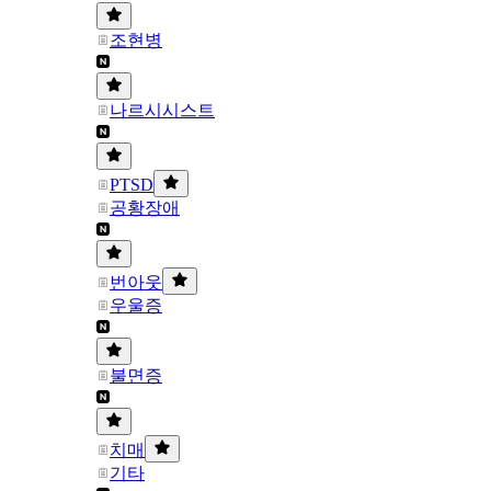
조현병
나르시시스트
PTSD
공황장애
번아웃
우울증
불면증
치매
기타