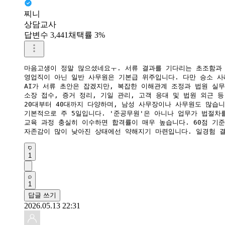
찌니
상담교사
답변수 3,441
채택률 3%
마음고생이 정말 많으셨네요ㅜ. 서류 결과를 기다리는 초조함과 
영업직이 아닌 일반 사무원은 기본급 위주입니다. 다만 승소 사례
​AI가 서류 초안은 잡겠지만, 복잡한 이해관계 조정과 법원 실
소장 접수, 증거 정리, 기일 관리, 고객 응대 및 법원 외근 
​20대부터 40대까지 다양하며, 남성 사무장이나 사무원도 많습
​기본적으로 주 5일입니다. '준공무원'은 아니나 업무가 법절차
교육 과정 충실히 이수하면 합격률이 매우 높습니다. 60점 기준
​자존감이 많이 낮아진 상태에선 약해지기 마련입니다. 일경험 결
1
1
답글 쓰기
2026.05.13 22:31