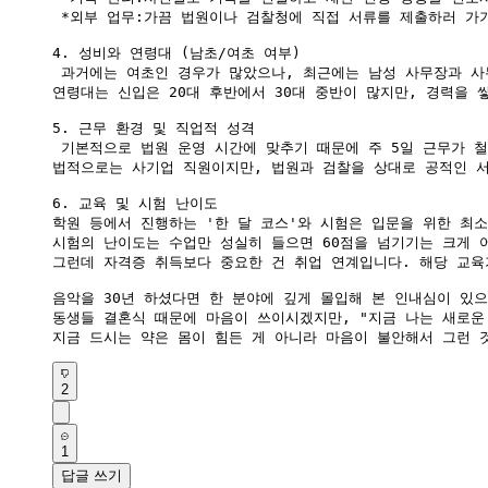
 *외부 업무:가끔 법원이나 검찰청에 직접 서류를 제출하러 가기
4. 성비와 연령대 (남초/여초 여부)

 과거에는 여초인 경우가 많았으나, 최근에는 남성 사무장과 사무
연령대는 신입은 20대 후반에서 30대 중반이 많지만, 경력을 
5. 근무 환경 및 직업적 성격

 기본적으로 법원 운영 시간에 맞추기 때문에 주 5일 근무가 철
법적으로는 사기업 직원이지만, 법원과 검찰을 상대로 공적인 서
6. 교육 및 시험 난이도

학원 등에서 진행하는 '한 달 코스'와 시험은 입문을 위한 최소
시험의 난이도는 수업만 성실히 들으면 60점을 넘기기는 크게 
그런데 자격증 취득보다 중요한 건 취업 연계입니다. 해당 교육
음악을 30년 하셨다면 한 분야에 깊게 몰입해 본 인내심이 있으
동생들 결혼식 때문에 마음이 쓰이시겠지만, "지금 나는 새로운
지금 드시는 약은 몸이 힘든 게 아니라 마음이 불안해서 그런 
2
1
답글 쓰기