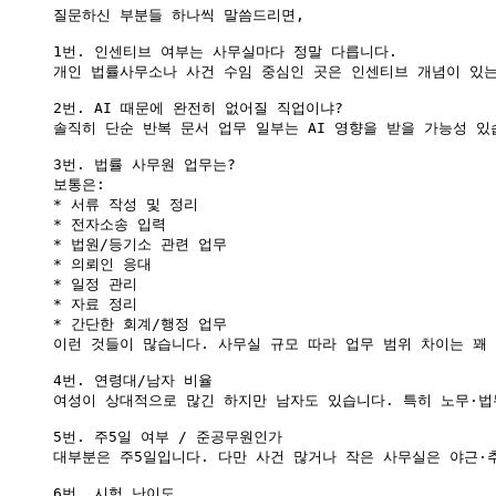
질문하신 부분들 하나씩 말씀드리면,

1번. 인센티브 여부는 사무실마다 정말 다릅니다.

개인 법률사무소나 사건 수임 중심인 곳은 인센티브 개념이 있는
2번. AI 때문에 완전히 없어질 직업이냐?

솔직히 단순 반복 문서 업무 일부는 AI 영향을 받을 가능성 있
3번. 법률 사무원 업무는?

보통은:

* 서류 작성 및 정리

* 전자소송 입력

* 법원/등기소 관련 업무

* 의뢰인 응대

* 일정 관리

* 자료 정리

* 간단한 회계/행정 업무

이런 것들이 많습니다. 사무실 규모 따라 업무 범위 차이는 꽤 
4번. 연령대/남자 비율

여성이 상대적으로 많긴 하지만 남자도 있습니다. 특히 노무·법무
5번. 주5일 여부 / 준공무원인가

대부분은 주5일입니다. 다만 사건 많거나 작은 사무실은 야근·
6번. 시험 난이도
