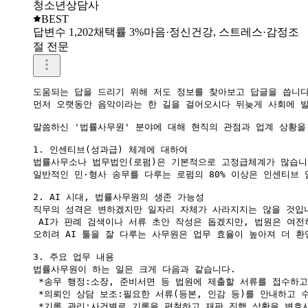
청소년상담사
BEST
답변수 1,202
채택률 3%
마음·정신건강, 스트레스·감정조
절 전문
도움되는 답을 드리기 위해 저도 정보를 찾아보고 답글을 씁니다.
먼저 오랫동안 음악이라는 한 길을 걸어오시다 뒤늦게 사회에 발
말씀하신 '법률사무원' 분야에 대해 현직의 관점과 업계 상황을
1. 인센티브(성과급) 체계에 대하여

법률사무소나 법무법인(로펌)은 기본적으로 고정급체계가 많습니다
일반적인 민·형사 송무를 다루는 로펌의 80% 이상은 인센티브 
2. AI 시대, 법률사무원의 생존 가능성

직무의 성격은 변하겠지만 일자리 자체가 사라지지는 않을 것입니
 AI가 판례 검색이나 서류 초안 작성은 돕겠지만, 법원은 여전
오히려 AI 툴을 잘 다루는 사무원은 업무 효율이 높아져 더 환
3. 주요 업무 내용

법률사무원이 하는 일은 크게 다음과 같습니다.

 *송무 행정:소장, 준비서면 등 법원에 제출할 서류를 접수하고
 *의뢰인 상담 보조:필요한 서류(등본, 인감 등)를 안내하고 수
 *기록 관리:사건별로 기록을 편철하고 재판 진행 상황을 변호사