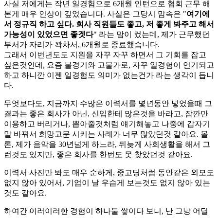
사실 저에게는 작년 일경험으로 6개월 인턴으로 협회 근무 해
본게 매우 인상이 깊었습니다. 사실은 그당시 맘속은 "
여기에
서 정규직 하고 싶다. 회사 직원들도 좋고, 저 좋게 봐주고 해서
가능성이 있었으면 좋겟다
" 라는 맘이 컸는데, 제가 근무했던
부서가 자리가 꽉차서, 6개월로 종료했습니다.
그래서 이번년도도 지원을 자꾸 자꾸 하면서 그 기회를 잡고
싶은것인데, 요즘 불경기와 고물가로, 자꾸 일경험이 연기되고
하고 하니깐 이젠 일경험도 의미가 없는건가 라는 생각이 듭니
다.
무엇보다도, 지금까지 수많은 이력서를 몇년동안 넣었을때 그
결과는 좋은 회사가 아닌, 신입한테 많은것을 바라고, 잠깐만
이용하고 버리거나, 뽑아줄것처럼 얘기해놓고 나중에 갑자기
말 바꿔서 희망고문 시키는 사례가 너무 많았던것 같아요. 몰
론, 제가 음악을 30년넘게 하느라, 뒤늦게 사회생활을 해서 그
런것도 있지만, 좋은 회사를 한번도 못 찾았던것 같아요.
이력서 사진만 봐도 매우 순하게, 중고딩처럼 동안같은 외모도
없지 않아 있어서, 기업이 날 우습게 보는것도 없지 않아 있는
것도 같아요.
하여간 이러이러한 경험이 하나둘 쌓이다 보니, 난 그냥 어딜