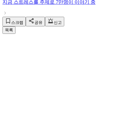
지금
스트레스
를 주제로
7만명
이 이야기 중
스크랩
공유
신고
목록