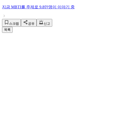
지금
MBTI
를 주제로
9.8만명
이 이야기 중
스크랩
공유
신고
목록