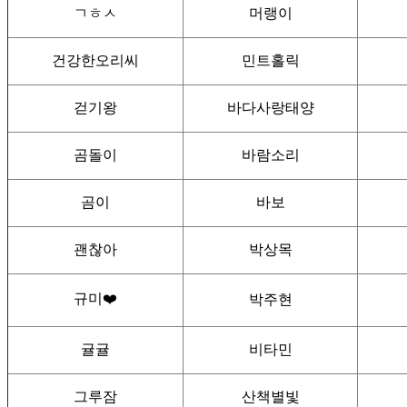
ㄱㅎㅅ
머랭이
건강한오리씨
민트홀릭
걷기왕
바다사랑태양
곰돌이
바람소리
곰이
바보
괜찮아
박상목
규미❤️
박주현
귤귤
비타민
그루잠
산책별빛