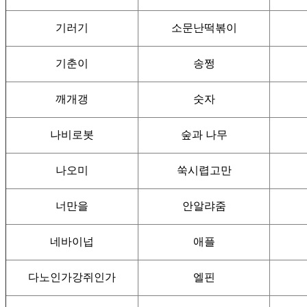
기러기
소문난떡볶이
기춘이
송쩡
깨개갱
숫자
나비로봇
숲과 나무
나오미
쑥시렵고만
너만을
안알랴줌
네바이넙
애플
다노인가강쥐인가
엘핀