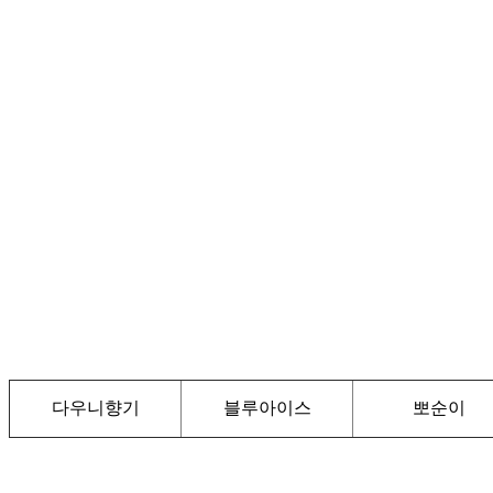
다우니향기
블루아이스
뽀순이