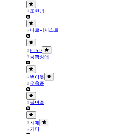
조현병
나르시시스트
PTSD
공황장애
번아웃
우울증
불면증
치매
기타