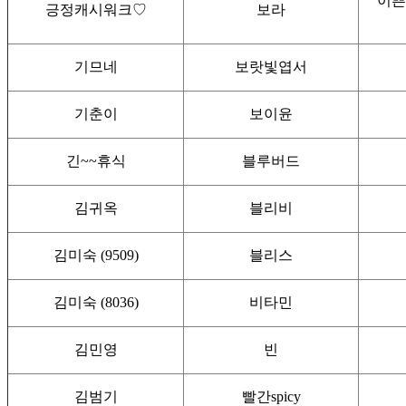
이쁜
긍정캐시워크♡
보라
기므네
보랏빛엽서
기춘이
보이윤
긴~~휴식
블루버드
김귀옥
블리비
김미숙 (9509)
블리스
김미숙 (8036)
비타민
김민영
빈
김범기
빨간spicy