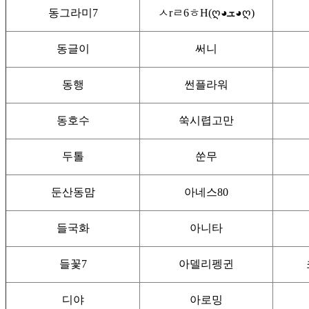
동그라미7
ㅅrㄹ6ㅎH(ღ◕ܫ◕ღ)
동글이
써니
동행
썬플라워
동호수
쑥시렵고만
두톨
쑨무
둔산동맘
아네스80
들국화
아니타
들꽃7
아델리펭귄
디야
아로밍