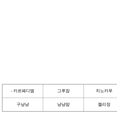
- 카르페디엠
그루잠
치노카푸
구냥냥
냥냥맘
켈리장