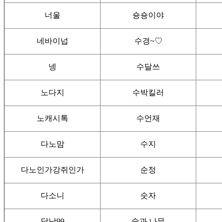
너울
숑숑이야
네바이넙
수경~♡
넹
수달쓰
노다지
수박킬러
노캐시톡
수언재
다노맘
수지
다노인가강쥐인가
순정
다소니
숫자
달남99
숲과 나무