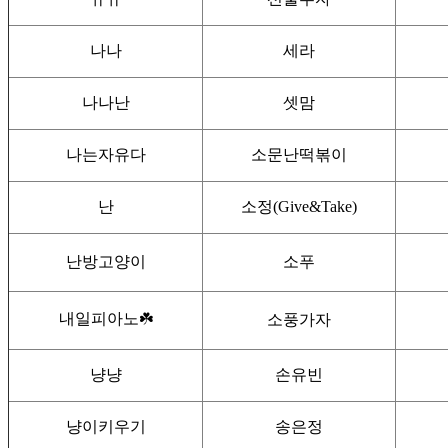
나나
세라
나나난
셋맘
나는자유다
소문난떡볶이
난
소정(Give&Take)
난방고양이
소푸
내일피아노☘️
소풍가자
냥냥
손유빈
냥이키우기
송은정