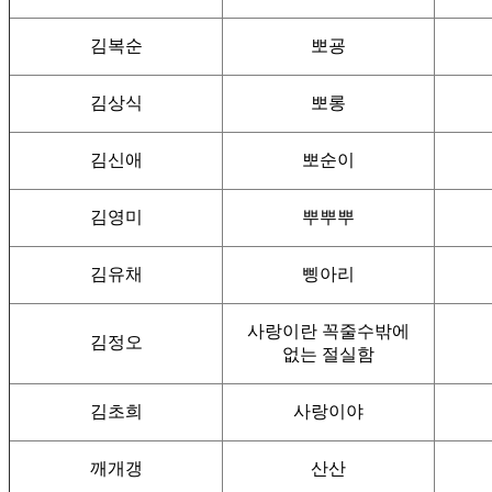
김복순
뽀굥
김상식
뽀롱
김신애
뽀순이
김영미
뿌뿌뿌
김유채
삥아리
사랑이란 꼭줄수밖에
김정오
없는 절실함
김초희
사랑이야
깨개갱
산산