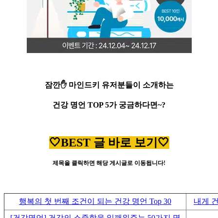
잠깐✋ 마인드키 유저분들이 소개하는
건강 명언 TOP 5가 궁금하다면~?
🤍BEST 글 바로 보기🤍
제목을 클릭하면 해당 게시글로 이동됩니다!
행복의 첫 번째 조건이 되는 건강 명언 Top 30
내게 
[건강명언] 건강의 소중함을 일깨워주는 50가지 명