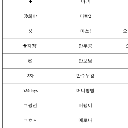
🌵
마녀
🤨희야
마빡2
🥇
마쏘!
오
🪻자정¹
만두콩
만보남
😆
2자
만수무강
524days
머니빵빵
ㄱ쩡선
머랭이
ㄱㅎㅅ
메로나