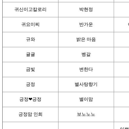
귀신이고칼로리
박현정
귀요미찌
반가운
규와
밝은 마음
귤귤
벵갈
금빛
변한다
긍정
별사탕향기
긍정❤긍정
별이맘
긍정맘 인희
보노노노