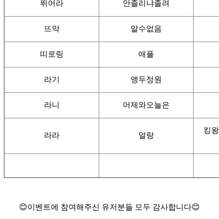
뛰어라
안졸리냐졸려
뜨악
알수없음
띠로링
애플
라기
앵두정원
라니
어제와오늘은
킹왕
라라
얼랑
😊이벤트에 참여해주신 유저분들 모두 감사합니다😊