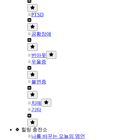
PTSD
공황장애
번아웃
우울증
불면증
치매
기타
🍀 힐링 충전소
나를 바꾸는 오늘의 명언