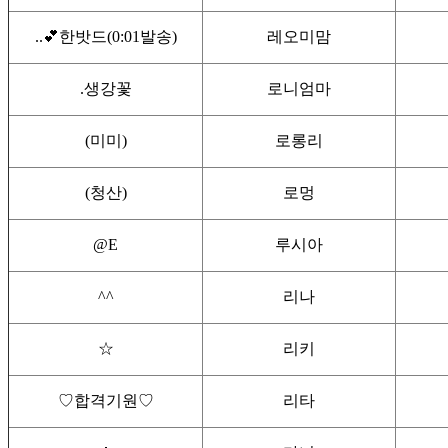
..💕한밧드(0:01발송)
레오미맘
.생강꽃
로니엄마
(미미)
로롱리
(청산)
로멍
@E
루시아
^^
리나
☆
리키
♡합격기원♡
리타