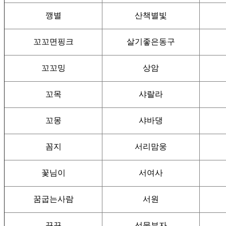
깽별
산책별빛
꼬꼬면핑크
살기좋은동구
꼬꼬밍
상암
꼬목
샤랄라
꼬몽
샤바댕
꼼지
서리맘웅
꽃님이
서여사
꿈굽는사람
서원
뀨뀨
선물부자