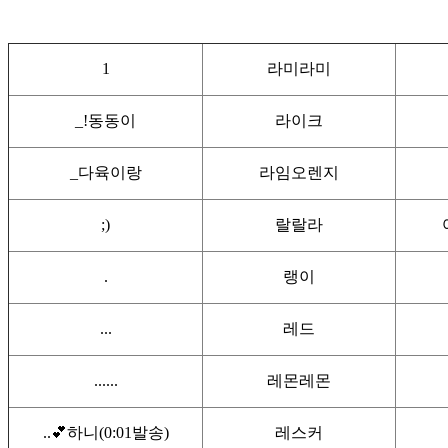
1
라미라미
_!동동이
라이크
_다육이랑
라임오렌지
;)
랄랄라
.
랭이
...
레드
......
레몬레몬
..💕하니(0:01발송)
레스커