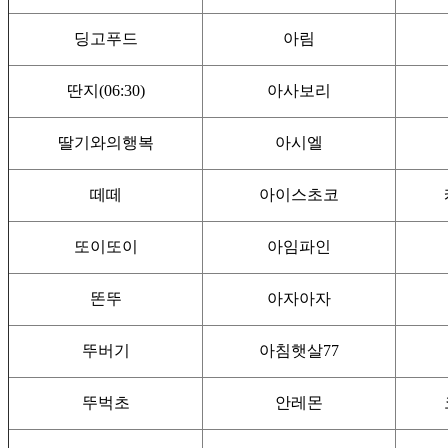
딩고푸드
아림
딴지(06:30)
아사보리
딸기와의행복
아시엘
떼떼
아이스초코
또이또이
아임파인
똔뚜
아자아자
뚜버기
아침햇살77
뚜벅초
안레몬