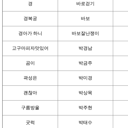
경
바로걷기
경복궁
바보
경아가 하니
바보잘난쟁이
고구마피자맛있어
박경남
곰이
박금주
곽성은
박미경
괜찮아
박상목
구름방울
박주현
굿럭
박태수