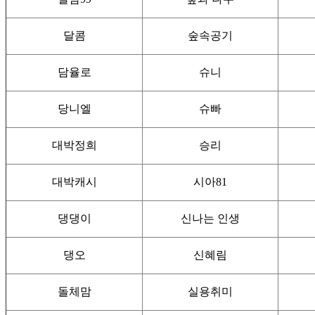
달콤
숲속공기
담율로
슈니
당니엘
슈빠
대박정희
승리
대박캐시
시아81
댕댕이
신나는 인생
댕오
신혜림
돌체맘
실용취미