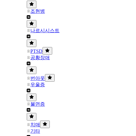
조현병
나르시시스트
PTSD
공황장애
번아웃
우울증
불면증
치매
기타