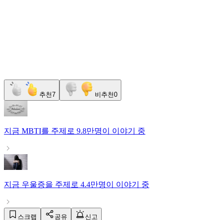
추천
7
비추천
0
지금
MBTI
를 주제로
9.8만명
이 이야기 중
지금
우울증
을 주제로
4.4만명
이 이야기 중
스크랩
공유
신고