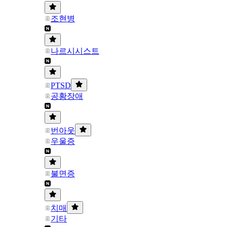
조현병
나르시시스트
PTSD
공황장애
번아웃
우울증
불면증
치매
기타