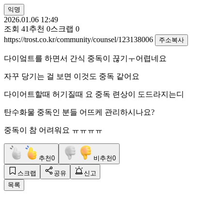
익명
2026.01.06 12:49
조회
41
추천
0
스크랩
0
https://trost.co.kr/community/counsel/123138006
주소복사
다이엌트를 하면서 간식 중독이 끊기ㅜ어렵네요
자꾸 당기는 걸 보면 이것도 중독 같어요
다이어트할때 허기질때 요 중독 련상이 도드라지는디
탄수화물 중독인 분들 어뜨케 관리하시나요?
중독이 참 어려워요 ㅠㅠㅠㅠ
추천
0
비추천
0
스크랩
공유
신고
목록