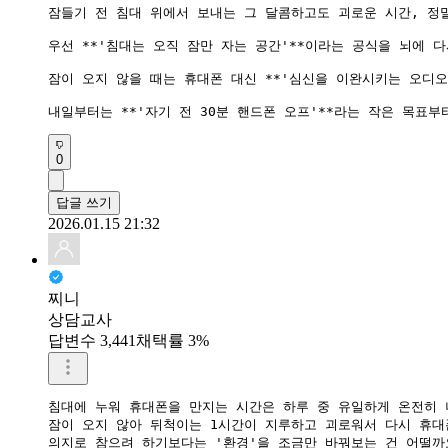
잠들기 전 침대 위에서 보내는 그 달콤하고도 괴로운 시간, 정
우선 **'침대는 오직 잠만 자는 공간'**이라는 공식을 뇌에 다
잠이 오지 않을 때는 휴대폰 대신 **'심신을 이완시키는 오디오
내일부터는 **'자기 전 30분 핸드폰 오프'**라는 작은 목표
0
답글 쓰기
2026.01.15 21:32
찌니
상담교사
답변수 3,441
채택률 3%
침대에 누워 휴대폰을 만지는 시간은 하루 중 유일하게 온전히 
​잠이 오지 않아 뒤척이는 1시간이 지루하고 괴로워서 다시 휴
​의지로 참으려 하기보다는 '환경'을 조금만 바꿔보는 건 어떨까요