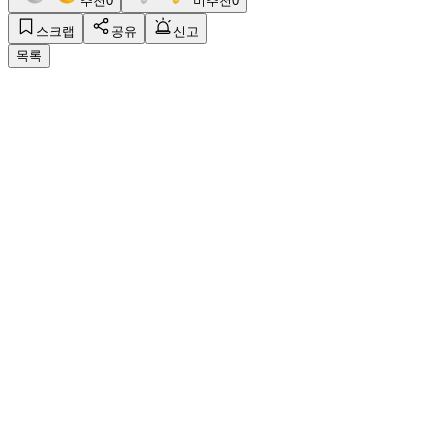
추천
0
비추천
0
스크랩
공유
신고
목록