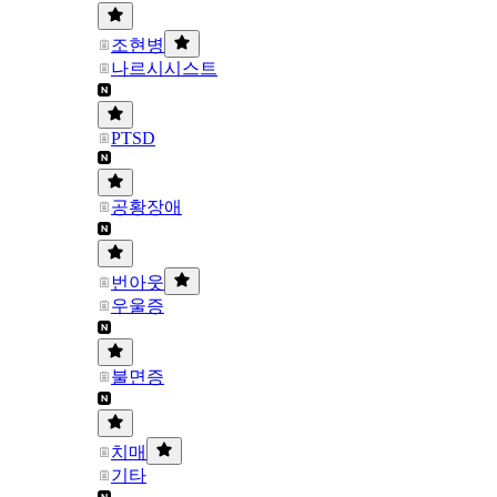
조현병
나르시시스트
PTSD
공황장애
번아웃
우울증
불면증
치매
기타