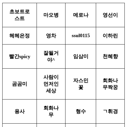
초보트로
마오병
메로나
영선이
스트
ssul0115
헤헤은정
영차
이하린
잘될거
빨간spicy
임삼미
천혜향
야^
사람이
자스민
회화나
곰곰미
먼저인
꽃
무짝꿍
세상
회화나
용사
형수
ㄱ휘경
무