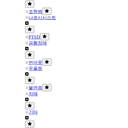
조현병
나르시시스트
PTSD
공황장애
번아웃
우울증
불면증
치매
기타