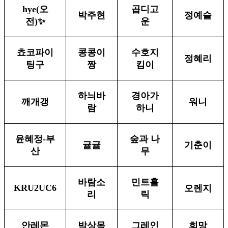
hye(오
곱디고
박주현
정예슬
전)✨️
운
쵸코파이
콩콩이
수호지
정혜리
팅구
짱
킴이
하늬바
경아가
깨개갱
워니
람
하니
윤혜정-부
숲과 나
귤귤
기춘이
산
무
바람소
민트홀
KRU2UC6
오렌지
리
릭
안레몬
박상목
그레인
희망