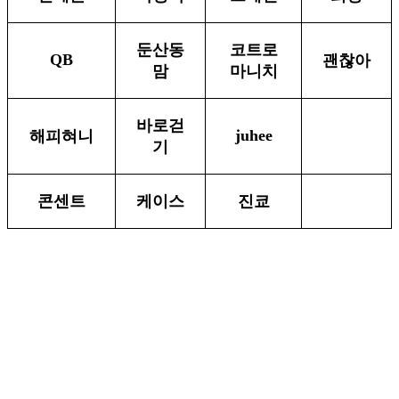
둔산동
코트로
QB
괜찮아
맘
마니치
바로걷
juhee
해피혀니
기
콘센트
케이스
진쿄